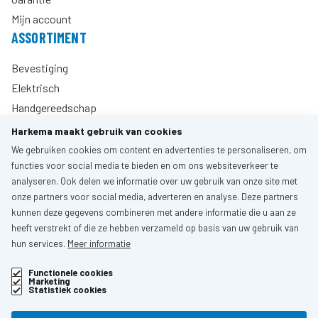
Mijn account
ASSORTIMENT
Bevestiging
Elektrisch
Handgereedschap
PBM & Veiligheid
Harkema maakt gebruik van cookies
Hang- & Sluitwerk
We gebruiken cookies om content en advertenties te personaliseren, om
CONTACT
functies voor social media te bieden en om ons websiteverkeer te
analyseren. Ook delen we informatie over uw gebruik van onze site met
Heliotroopring 1200
onze partners voor social media, adverteren en analyse. Deze partners
kunnen deze gegevens combineren met andere informatie die u aan ze
3316KG Dordrecht
heeft verstrekt of die ze hebben verzameld op basis van uw gebruik van
Nederland
hun services.
Meer informatie
Functionele cookies
T: +31(0)78 - 618 75 85
Marketing
Statistiek cookies
E: verkoop@harkema.eu