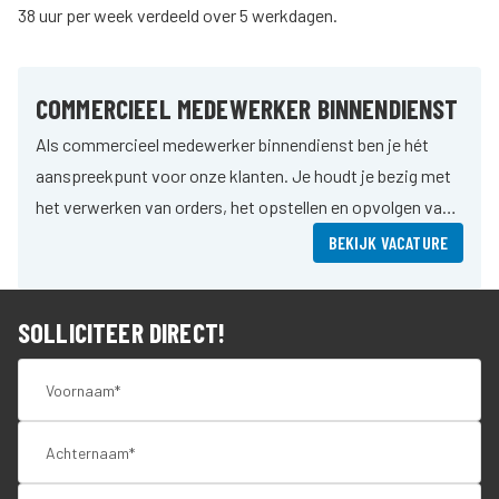
38 uur per week verdeeld over 5 werkdagen.
COMMERCIEEL MEDEWERKER BINNENDIENST
Als commercieel medewerker binnendienst ben je hét
aanspreekpunt voor onze klanten. Je houdt je bezig met
het verwerken van orders, het opstellen en opvolgen van
offertes en je onderhoudt nauw contact met klanten en
BEKIJK VACATURE
collega’s. Samen met de buitendienst zorg je voor
tevreden klanten en een soepel verkoopproces.
SOLLICITEER DIRECT!