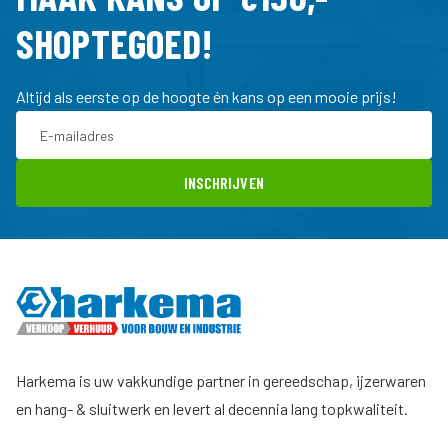
SHOPTEGOED!
Altijd als eerste op de hoogte én kans op een mooie prijs!
INSCHRIJVEN
Harkema is uw vakkundige partner in gereedschap, ijzerwaren
en hang- & sluitwerk en levert al decennia lang topkwaliteit.